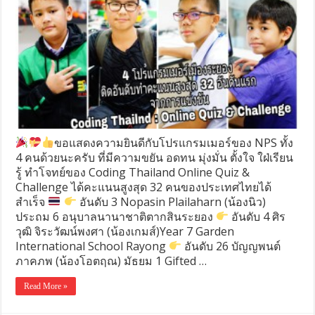
ขอแสดงความยินดีกับโปรแกรมเมอร์ของ NPS ทั้ง
4 คนด้วยนะครับ ที่มีความขยัน อดทน มุ่งมั่น ตั้งใจ ใฝ่เรียน
รู้ ทำโจทย์ของ Coding Thailand Online Quiz &
Challenge ได้คะแนนสูงสุด 32 คนของประเทศไทยได้
สำเร็จ
อันดับ 3 Nopasin Plailaharn (น้องนิว)
ประถม 6 อนุบาลนานาชาติตากสินระยอง
อันดับ 4 ศิร
วุฒิ จิระวัฒน์พงศา (น้องเกมส์)​Year 7 Garden
International​ School​ Rayong
อันดับ 26 บัญญพนต์
ภาคภพ (น้องโอตฤณ)​ มัธยม 1 Gifted …
Read More »