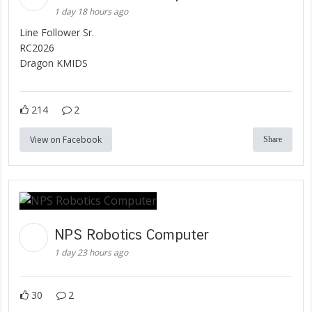
1 day 18 hours ago
Line Follower Sr.
RC2026
Dragon KMIDS
214
2
View on Facebook
Share
NPS Robotics Computer
1 day 23 hours ago
30
2