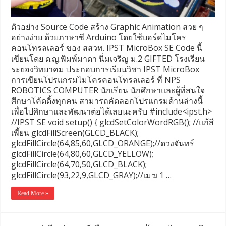
ตัวอย่าง Source Code สร้าง Graphic Animation สวย ๆ
อย่างง่าย ด้วยภาษาซี Arduino โดยใช้บอร์ดไมโคร
คอนโทรลเลอร์ ของ สสวท. IPST MicroBox SE Code นี้
เขียนโดย ด.ญ.พิมพ์มาดา นิ่มเจริญ ม.2 GIFTED โรงเรียน
ระยองวิทยาคม ประกอบการเรียนวิชา IPST MicroBox
การเขียนโปรแกรมไมโครคอนโทรลเลอร์ ที่ NPS
ROBOTICS COMPUTER นักเรียน นักศึกษาและผู้ที่สนใจ
ศึกษาโค้ดดิ้งทุกคน สามารถคัดลอกโปรแกรมด้านล่างนี้
เพื่อไปศึกษาและพัฒนาต่อได้เลยนะครับ #include<ipst.h>
//IPST SE void setup() { glcdSetColorWordRGB(); //แก้สี
เพี้ยน glcdFillScreen(GLCD_BLACK);
glcdFillCircle(64,85,60,GLCD_ORANGE);//ดวงจันทร์
glcdFillCircle(64,80,60,GLCD_YELLOW);
glcdFillCircle(64,70,50,GLCD_BLACK);
glcdFillCircle(93,22,9,GLCD_GRAY);//เมฆ 1 …
Read More »