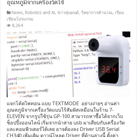
อุณหภูมิจากเครื่องวัดไข้
News
,
Robotics and AI
,
ข่าวหุ่นยนต์
,
วิทยาการคำนวณ
,
เรียน
เขียนโปรแกรม
8,264
แจกโค้ดไพทอน​ แบบ​ TEXTMODE อย่างง่าย​ๆ​ อ​่านค่า
อุณหภูมิจากเครื่องวัดแบบไร้สัมผัสเหมือนในร้าน​ 7-
ELEVEN​ จากรูปใช้รุ่น GP-100 สามารถหาซื้อได้จากเว็บ
ช็อปปิ้งออนไลน์ เริ่มจากนำสาย usb มาเสียบกับเครื่องวัด
และคอมพิวเตอร์ได้เลย อาจต้องลง Driver USB Serial
CH340 เพิ่มเติม ดาวน์โหลด Driver ที่ด้านล่างนี้ ตั้งค่า