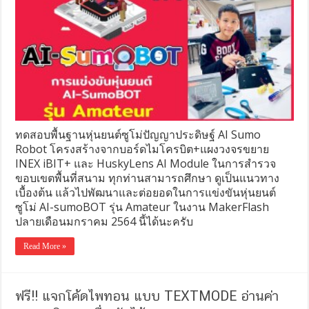
ทดสอบพื้นฐานหุ่นยนต์ซูโม่ปัญญาประดิษฐ์ AI Sumo
Robot โครงสร้างจากบอร์ดไมโครบิต+แผงวงจรขยาย
INEX iBIT+ และ HuskyLens AI Module ในการสำรวจ
ขอบเขตพื้นที่สนาม ทุกท่านสามารถศึกษา ดูเป็นแนวทาง
เบื้องต้น แล้วไปพัฒนาและต่อยอดในการแข่งขันหุ่นยนต์
ซูโม่ AI-sumoBOT รุ่น Amateur ในงาน MakerFlash
ปลายเดือนมกราคม 2564 นี้ได้นะครับ
Read More »
ฟรี!! แจกโค้ดไพทอน​ แบบ​ TEXTMODE อ​่านค่า