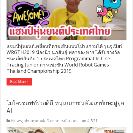
แชมป์หุ่นยนต์เคลื่อนที่ตามเส้นแบบโปรแกรมได้​ รุ่นจูเนียร์​
WRGTH2019 น้องนิว​ นภสินธุ์​ พลายละหาร​ ได้รับรางวัล
ชนะเลิศอันดับ​ 1​ ประเทศไทย​ Programmable​ Line​
Tracing​ Junior​ การแข่งขัน​ World​ Robot​ Games​
Thailand​ Championship​ 2019​
Read More »
ไมโครซอฟท์ร่วมดีอี หนุนเยาวชนพัฒนาทักษะสู่ยุค
AI
News
,
ข่าวหุ่นยนต์
,
วิทยาการคำนวณ
4,521