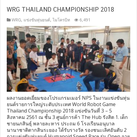
WRG THAILAND CHAMPIONSHIP 2018
WRG
,
แข่งขันหุ่นยนต์
,
ไมโครบิท
6,491
ผลงานยอดเยี่ยมของโปรแกรมเมอร์ NPS ในงานแข่งขันหุ่น
ยนต์รายการใหญ่ระดับประเทศ World Robot Game
Thailand Championship 2018 เเข่งขันวันที่ 3 – 5
สิงหาคม 2561 ณ ชั้น 3 ศูนย์การค้า The Hub รังสิต 1. เด็ก
ชายนภสินธุ์ พลายละหาร ประถม 6 โรงเรียนอนุบาล
นานาชาติตากสินระยอง ได้รับรางวัล รองชนะเลิศอันดับ 2
การแข่งขันหุ่นยนต์ Humanoid Speed Race รุ่น Open อายุ