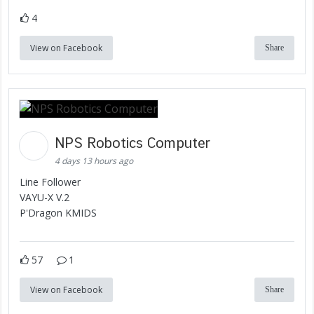
4
View on Facebook
Share
NPS Robotics Computer
4 days 13 hours ago
Line Follower
VAYU-X V.2
P'Dragon KMIDS
57
1
View on Facebook
Share