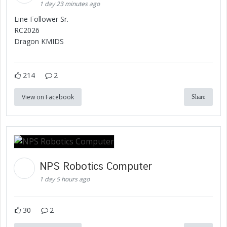
1 day 23 minutes ago
Line Follower Sr.
RC2026
Dragon KMIDS
214
2
View on Facebook
Share
NPS Robotics Computer
1 day 5 hours ago
30
2