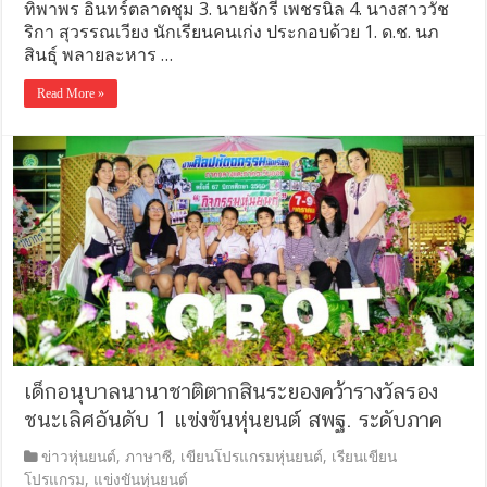
ทิพาพร อินทร์ตลาดชุม 3. นายจักรี เพชรนิล 4. นางสาววัช
ริกา สุวรรณเวียง นักเรียนคนเก่ง ประกอบด้วย 1. ด.ช. นภ
สินธุ์ พลายละหาร …
Read More »
เด็กอนุบาลนานาชาติตากสินระยองคว้ารางวัลรอง
ชนะเลิศอันดับ 1 แข่งขันหุ่นยนต์ สพฐ. ระดับภาค
ข่าวหุ่นยนต์
,
ภาษาซี
,
เขียนโปรแกรมหุ่นยนต์
,
เรียนเขียน
โปรแกรม
,
แข่งขันหุ่นยนต์