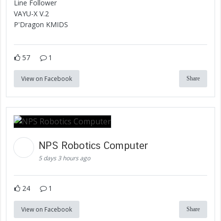
Line Follower
VAYU-X V.2
P'Dragon KMIDS
57
1
View on Facebook
Share
NPS Robotics Computer
5 days 3 hours ago
24
1
View on Facebook
Share